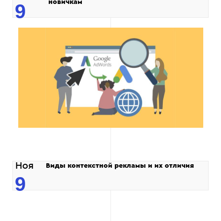
новичкам
9
Ноя
Виды контекстной рекламы и их отличия
9