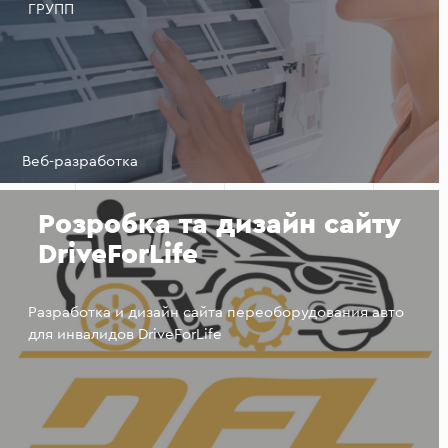
ГРУПП
Веб-разработка
Розробка та дизайн сайту
DriveForLife
Разработка и дизайн сайта переоборудования авто
для инвалидов DriveForLife