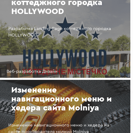
коттеджного городка
HOLLYWOOD
Разработка Landing-Page коттеджного городка
HOLLYWOOD
Веб-разработка Дизайн
Изменение
навигационного меню и
хедера сайта Molniya
Изменение навигационного меню и хедера на
сайте производителя молний Molniya