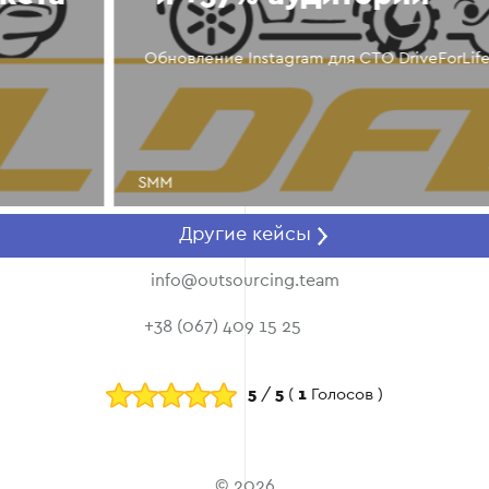
Обновление Instagram для СТО DriveForLife
SMM
Другие кейсы
info@outsourcing.team
+38 (067) 409 15 25
5
/
5
(
1
Голосов )
© 2026