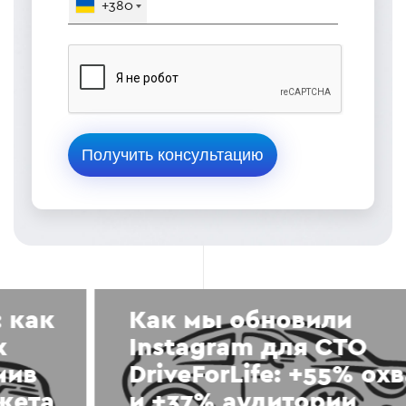
+380
Как мы обновили
Instagram для СТО
DriveForLife: +55% охватов
и +37% аудитории