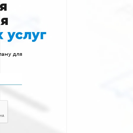
я
ля
 услуг
ламу для