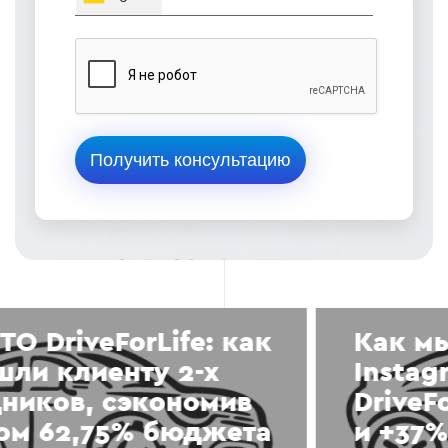
Как мы обновили
Instagram для СТО
DriveForLife: +55% охватов
и +37% аудитории