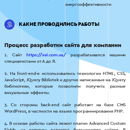
энергоэффективности
КАКИЕ ПРОВОДИЛИСЬ РАБОТЫ
Процесс разработки сайта для компании
1. Сайт
https://xei.com.ua/
разрабатывался нашими
специалистами от А до Я.
2. На front-end-е использовались технологии HTML, CSS,
JavaScript, JQuery Bibliotek и другие написанные на JQuery
библиотеки, которые позволили получить разные
визуальные эффекты.
3. Со стороны back-end сайт работает на базе CMS
WordPress, в частности на языке программирования PHP.
4. В основе работы сайта лежит плагин Advanced Custom
Fields, на котором делается большинство сайтов. В