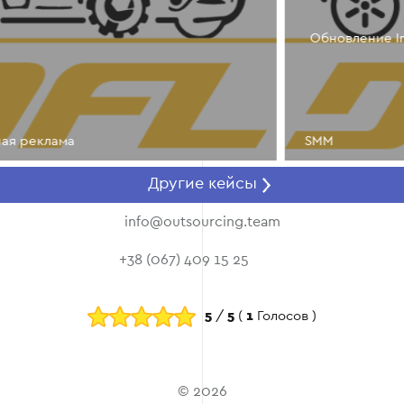
Обновление Instagram для СТО DriveForLife
SMM
Другие кейсы
info@outsourcing.team
+38 (067) 409 15 25
5
/
5
(
1
Голосов )
© 2026