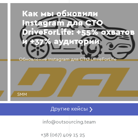
Как мы обновили
Instagram для СТО
DriveForLife: +55% охватов
и +37% аудитории
Обновление Instagram для СТО DriveForLife
SMM
Другие кейсы
info@outsourcing.team
+38 (067) 409 15 25