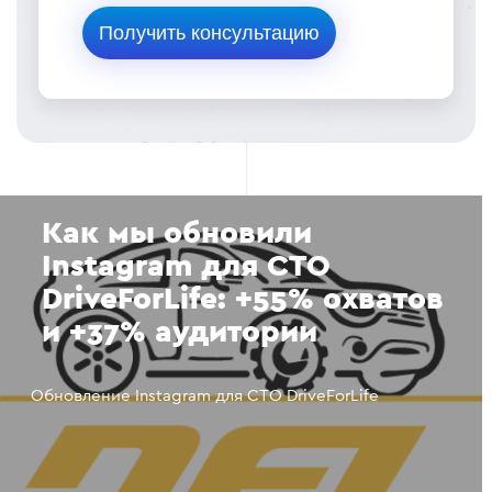
Как мы обновили
Instagram для СТО
DriveForLife: +55% охватов
и +37% аудитории
Обновление Instagram для СТО DriveForLife