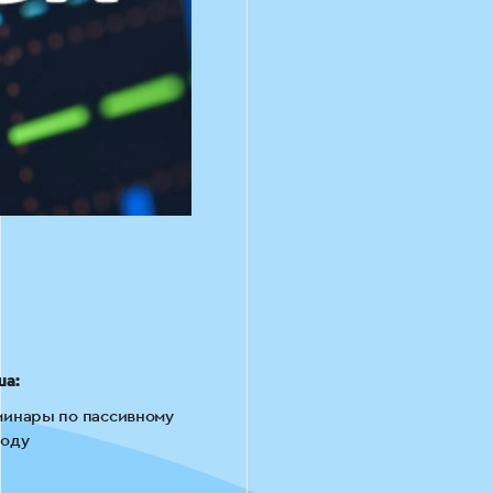
ша:
инары по пассивному
ходу