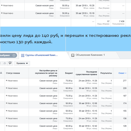
зили цену лида до 140 руб, и перешли к тестированию рекл
имостью 130 руб. каждый.