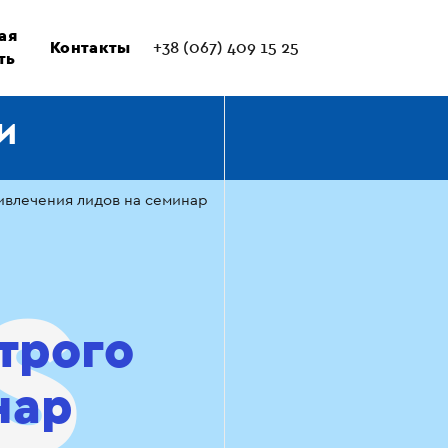
ая
Контакты
+38 (067) 409 15 25
ть
И
ивлечения лидов на семинар
трого
нар