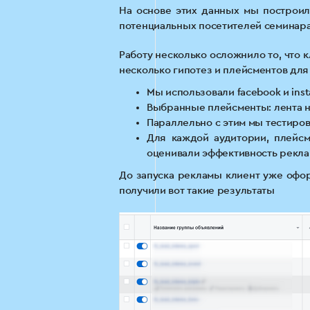
На основе этих данных мы построил
потенциальных посетителей семинара
Работу несколько осложнило то, что 
несколько гипотез и плейсментов дл
Мы использовали facebook и inst
Выбранные плейсменты: лента нов
Параллельно с этим мы тестиро
Для каждой аудитории, плейсм
оценивали эффективность рекла
До запуска рекламы клиент уже офор
получили вот такие результаты